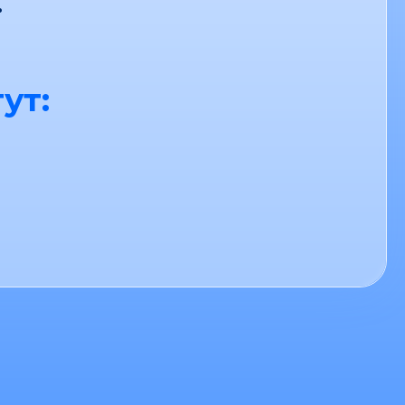
.
ут: