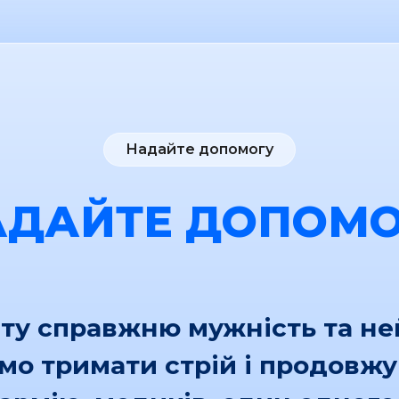
Надайте допомогу
АДАЙТЕ ДОПОМО
іту справжню мужність та н
ємо тримати стрій і продовж