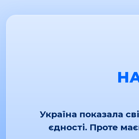
Н
Україна показала св
єдності. Проте ма