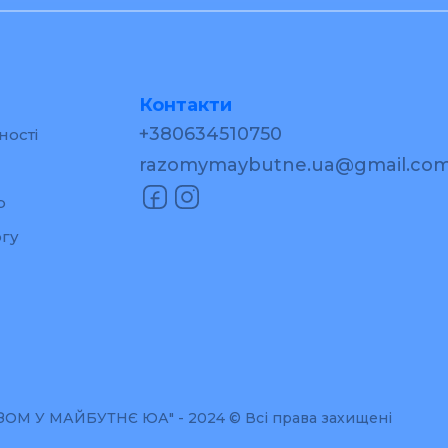
Контакти
+380634510750
ності
razomymaybutne.ua@gmail.co
р
гу
М У МАЙБУТНЄ ЮА" - 2024 © Всі права захищені