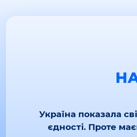
Н
Україна показала св
єдності. Проте ма