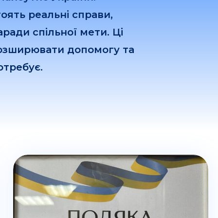
оять реальні справи,
аради спільної мети. Ці
озширювати допомогу та
отребує.