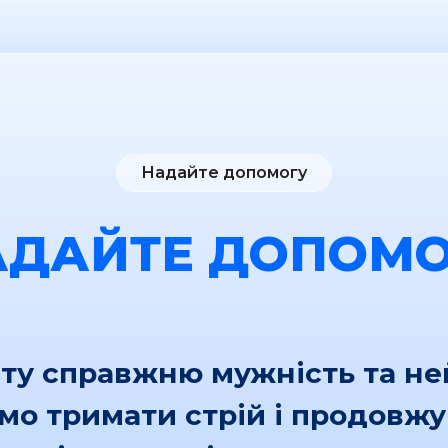
Надайте допомогу
АДАЙТЕ ДОПОМО
іту справжню мужність та н
ємо тримати стрій і продовж