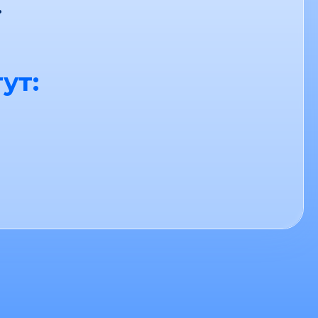
.
ут: