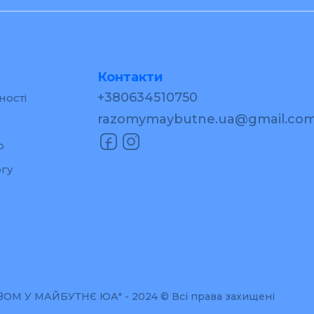
Контакти
+380634510750
ності
razomymaybutne.ua@gmail.co
р
гу
М У МАЙБУТНЄ ЮА" - 2024 © Всі права захищені