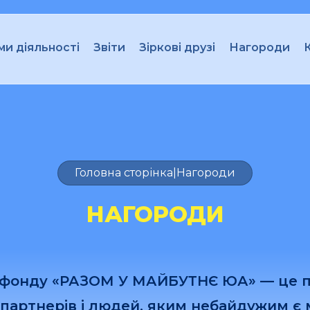
и діяльності
Звіти
Зіркові друзі
Нагороди
Головна сторінка
|
Нагороди
НАГОРОДИ
 фонду «РАЗОМ У МАЙБУТНЄ ЮА» — це п
, партнерів і людей, яким небайдужим є 