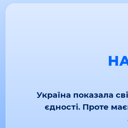
Н
Україна показала св
єдності. Проте ма