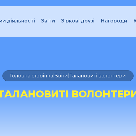
и діяльності
Звіти
Зіркові друзі
Нагороди
Головна сторінка
|
Звіти
|
Талановиті волонтери
ТАЛАНОВИТІ ВОЛОНТЕР