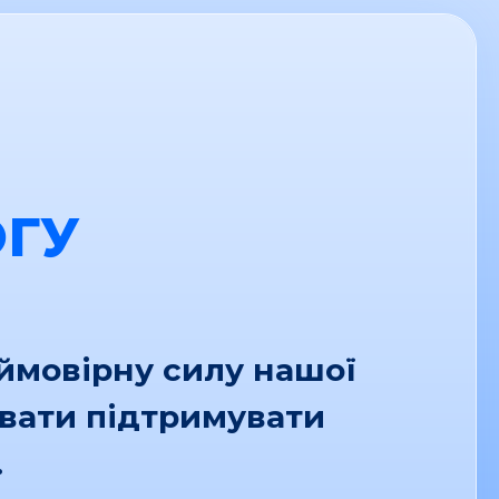
ГУ
еймовірну силу нашої
увати підтримувати
.