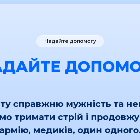
Надайте допомогу
АДАЙТЕ ДОПОМО
іту справжню мужність та н
ємо тримати стрій і продовж
армію, медиків, один одного