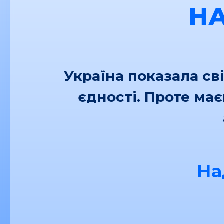
Н
Україна показала св
єдності. Проте ма
На