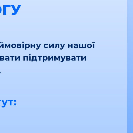
ГУ
еймовірну силу нашої
увати підтримувати
.
ут: