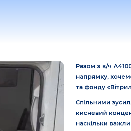
Разом з в/ч А410
напрямку, хочем
та фонду «Вітри
Спільними зусил
кисневий концент
наскільки важлив