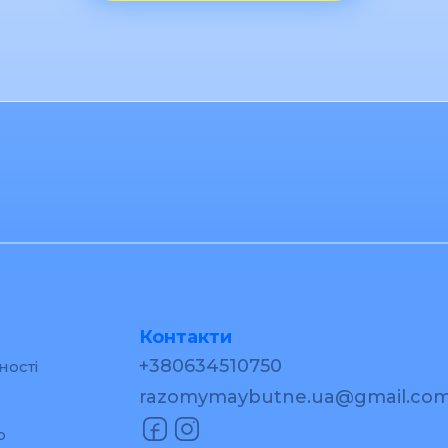
Контакти
+380634510750
ності
razomymaybutne.ua@gmail.co
р