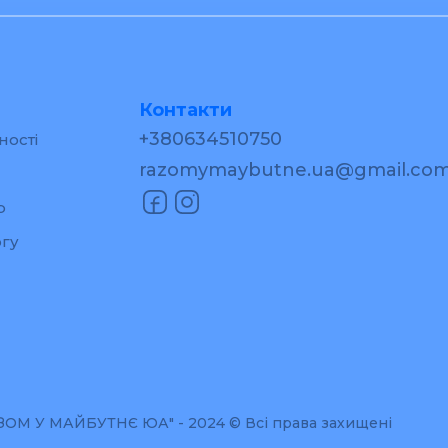
Контакти
+380634510750
ності
razomymaybutne.ua@gmail.co
р
гу
М У МАЙБУТНЄ ЮА" - 2024 © Всі права захищені