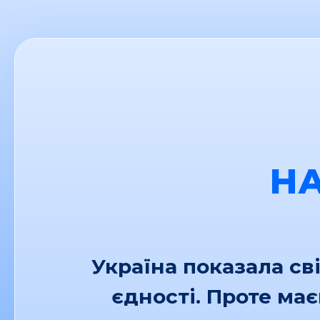
Н
Україна показала св
єдності. Проте ма