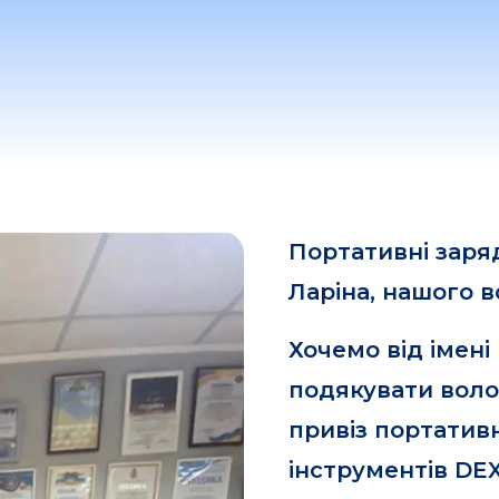
Портативні заряд
Ларіна, нашого 
Хочемо від імен
подякувати волон
привіз портативн
інструментів DEX