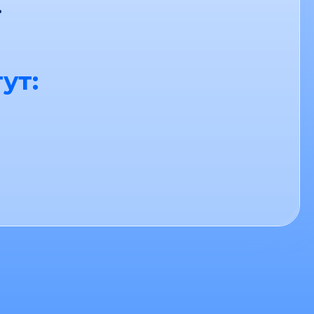
.
ут: