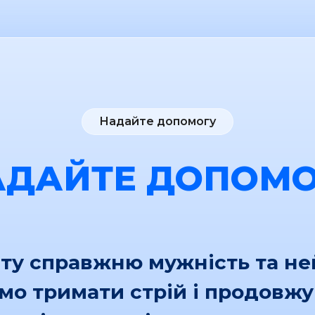
Надайте допомогу
АДАЙТЕ ДОПОМО
іту справжню мужність та н
ємо тримати стрій і продовж