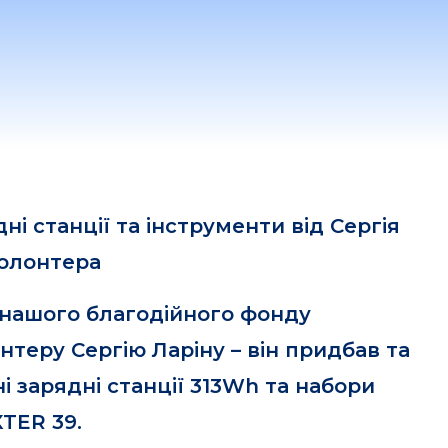
ні станції та інструменти від Сергія
волонтера
і нашого благодійного фонду
теру Сергію Ларіну – він придбав та
і зарядні станції 313Wh та набори
TER 39.