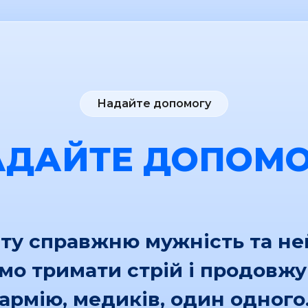
Надайте допомогу
АДАЙТЕ ДОПОМО
іту справжню мужність та н
ємо тримати стрій і продовж
армію, медиків, один одного