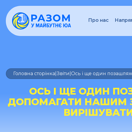
Про нас
Напрям
Головна сторінка
|
Звіти
|
Ось і ще один позашляхо
ОСЬ І ЩЕ ОДИН ПО
ДОПОМАГАТИ НАШИМ З
ВИРІШУВАТИ