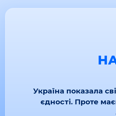
Н
Україна показала св
єдності. Проте ма