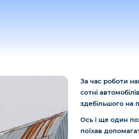
За час роботи н
сотні автомобілі
здебільшого на 
Ось і ще один по
поїхав допомага