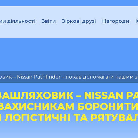
и діяльності
Звіти
Зіркові друзі
Нагороди
вик – Nissan Pathfinder – поїхав допомагати нашим з
ЗАШЛЯХОВИК – NISSAN PA
АХИСНИКАМ БОРОНИТИ К
 ЛОГІСТИЧНІ ТА РЯТУВАЛ