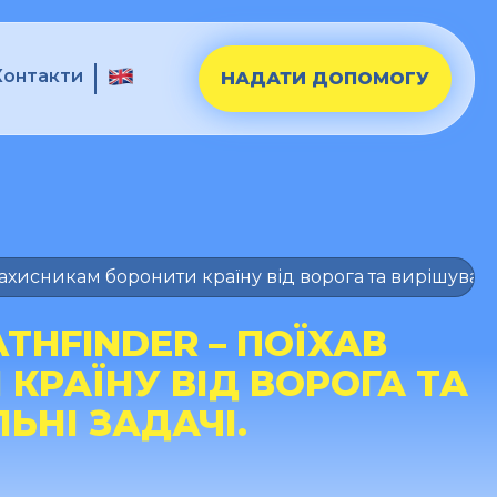
Контакти
НАДАТИ ДОПОМОГУ
ахисникам боронити країну від ворога та вирішувати л
THFINDER – ПОЇХАВ
РАЇНУ ВІД ВОРОГА ТА
ЬНІ ЗАДАЧІ.