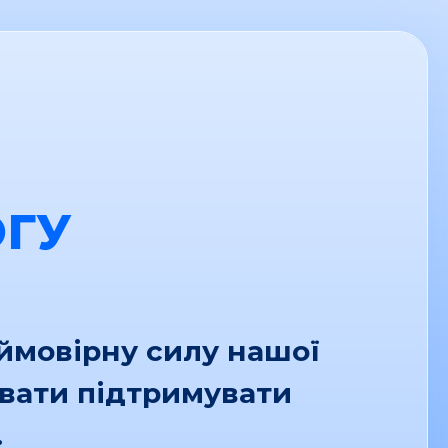
ГУ
еймовірну силу нашої
увати підтримувати
.