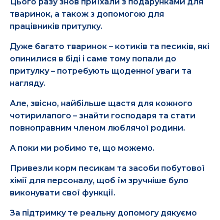
Цього разу знов приїхали з подарунками для
тваринок, а також з допомогою для
працівників притулку.
Дуже багато тваринок – котиків та песиків, які
опинилися в біді і саме тому попали до
притулку – потребують щоденної уваги та
нагляду.
Але, звісно, найбільше щастя для кожного
чотирилапого – знайти господаря та стати
повноправним членом люблячої родини.
А поки ми робимо те, що можемо.
Привезли корм песикам та засоби побутової
хімії для персоналу, щоб їм зручніше було
виконувати свої функції.
За підтримку те реальну допомогу дякуємо