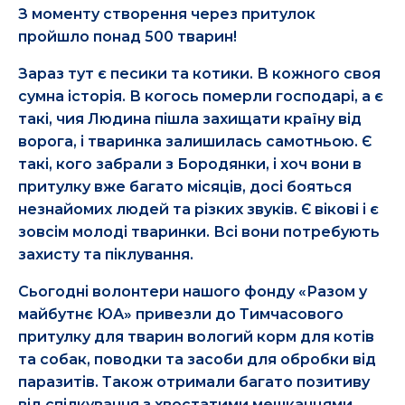
З моменту створення через притулок
пройшло понад 500 тварин!
Зараз тут є песики та котики. В кожного своя
сумна історія. В когось померли господарі, а є
такі, чия Людина пішла захищати країну від
ворога, і тваринка залишилась самотньою. Є
такі, кого забрали з Бородянки, і хоч вони в
притулку вже багато місяців, досі бояться
незнайомих людей та різких звуків. Є вікові і є
зовсім молоді тваринки. Всі вони потребують
захисту та піклування.
Сьогодні волонтери нашого фонду «Разом у
майбутнє ЮА» привезли до Тимчасового
притулку для тварин вологий корм для котів
та собак, поводки та засоби для обробки від
паразитів. Також отримали багато позитиву
від спілкування з хвостатими мешканцями