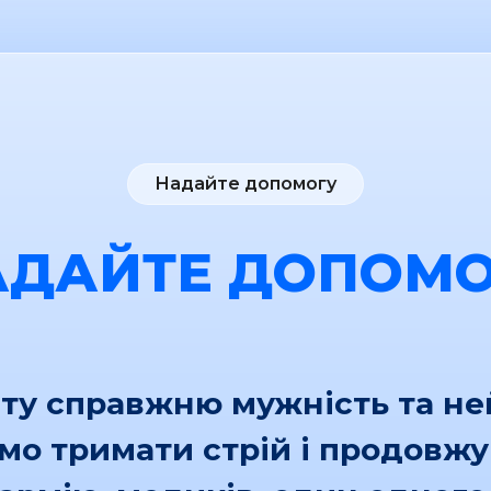
Надайте допомогу
АДАЙТЕ ДОПОМО
іту справжню мужність та н
ємо тримати стрій і продовж