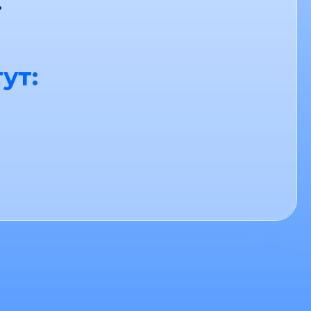
.
ут: