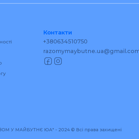
Контакти
+380634510750
ності
razomymaybutne.ua@gmail.co
р
гу
М У МАЙБУТНЄ ЮА" - 2024 © Всі права захищені