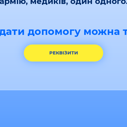
армію, медиків, один одного
дати допомогу можна т
РЕКВІЗИТИ