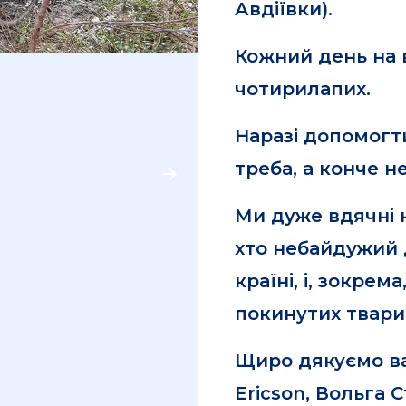
Авдіївки).
Кожний день на 
чотирилапих.
Наразі допомогти
треба, а конче н
Ми дуже вдячні 
хто небайдужий д
країні, і, зокрем
покинутих твари
Щиро дякуємо вам
Ericson, Вольга С