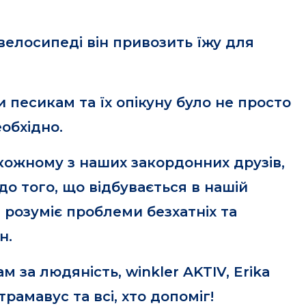
велосипеді він привозить їжу для
 песикам та їх опікуну було не просто
еобхідно.
кожному з наших закордонних друзів,
о того, що відбувається в нашій
а, розуміє проблеми безхатніх та
н.
 за людяність, winkler AKTIV, Erika
трамавус та всі, хто допоміг!