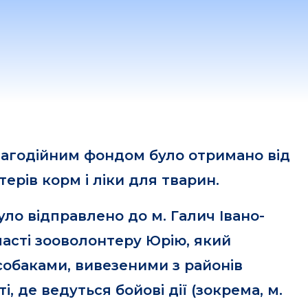
агодійним фондом було отримано від
ерів корм і ліки для тварин.
ло відправлено до м. Галич Івано-
ласті зооволонтеру Юрію, який
собаками, вивезеними з районів
і, де ведуться бойові дії (зокрема, м.