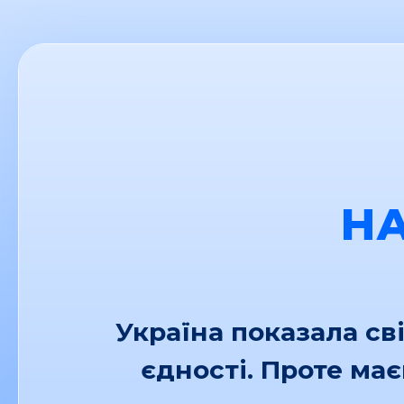
Н
Україна показала св
єдності. Проте ма