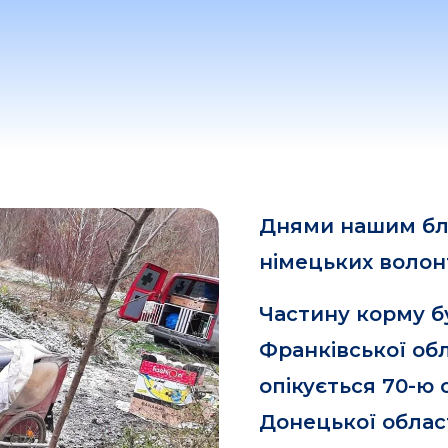
Днями нашим бл
німецьких волонт
Частину корму бу
Франківської об
опікується 70-ю 
Донецької област